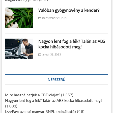
Valóban gyógynövény a kender?
szeptember 22, 2023
Nagyon lent fog a fék? Talán az ABS
kocka hibásodott meg!
január 31, 2023
NÉPSZERŰ
Mire használhatjuk a CBD olajat?
(1 357)
Nagyon lent fog a fék? Talán az ABS kocka hibásodott meg!
(1 033)
IzzyPay: az első magyar BNPL szolgáltató
(918)