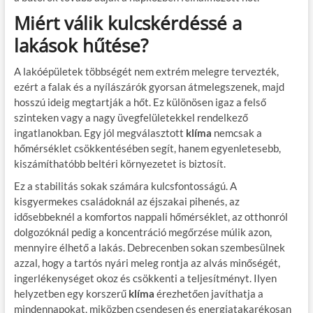
Miért válik kulcskérdéssé a
lakások hűtése?
A lakóépületek többségét nem extrém melegre tervezték,
ezért a falak és a nyílászárók gyorsan átmelegszenek, majd
hosszú ideig megtartják a hőt. Ez különösen igaz a felső
szinteken vagy a nagy üvegfelületekkel rendelkező
ingatlanokban. Egy jól megválasztott
klíma
nemcsak a
hőmérséklet csökkentésében segít, hanem egyenletesebb,
kiszámíthatóbb beltéri környezetet is biztosít.
Ez a stabilitás sokak számára kulcsfontosságú. A
kisgyermekes családoknál az éjszakai pihenés, az
idősebbeknél a komfortos nappali hőmérséklet, az otthonról
dolgozóknál pedig a koncentráció megőrzése múlik azon,
mennyire élhető a lakás. Debrecenben sokan szembesülnek
azzal, hogy a tartós nyári meleg rontja az alvás minőségét,
ingerlékenységet okoz és csökkenti a teljesítményt. Ilyen
helyzetben egy korszerű
klíma
érezhetően javíthatja a
mindennapokat, miközben csendesen és energiatakarékosan