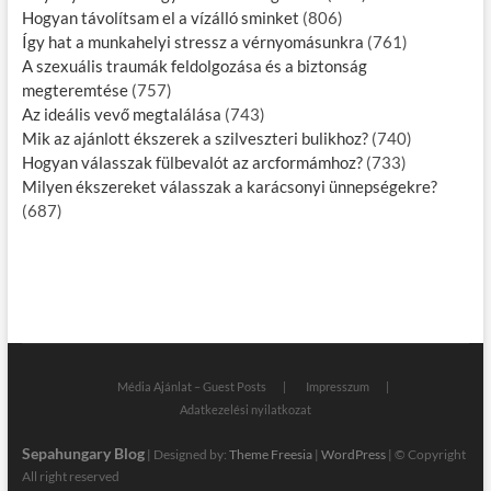
Hogyan távolítsam el a vízálló sminket
(806)
Így hat a munkahelyi stressz a vérnyomásunkra
(761)
A szexuális traumák feldolgozása és a biztonság
megteremtése
(757)
Az ideális vevő megtalálása
(743)
Mik az ajánlott ékszerek a szilveszteri bulikhoz?
(740)
Hogyan válasszak fülbevalót az arcformámhoz?
(733)
Milyen ékszereket válasszak a karácsonyi ünnepségekre?
(687)
Média Ajánlat – Guest Posts
Impresszum
Adatkezelési nyilatkozat
Sepahungary Blog
| Designed by:
Theme Freesia
|
WordPress
| © Copyright
All right reserved