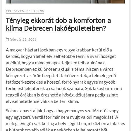
ÉPÍTKEZÉS - FELÚJÍTÁS
Tényleg ekkorát dob a komforton a
klíma Debrecen lakóépületeiben?
február 23, 2026
A magyar háztartásokban egyre gyakrabban kerül elő a
kérdés, hogyan lehet elviselhetőbbé tenni a nyári hőséget
anélkül, hogy a mindennapok teljesen felborulnának.
Debrecenben ez különösen aktuális téma, hiszen a városi
környezet, a sűrűn beépített lakóövezetek, a felmelegedő
tetőszerkezetek és a hosszú, forró nyarak egyre nagyobb
terhelést jelentenek a családok számára. Sok lakásban már a
reggeli órákban is érezhető a hőség, délutánra pedig szinte
elviselhetetlenné válik a beltéri klíma.
Sokan tapasztalják, hogy a hagyományos szellőztetés vagy
egy egyszerű ventilátor már nem nyújt valódi megoldást. A
meleg levegő csak kering a helyiségekben, miközben a falak és
a bútorok tovább adják a napközben felhalmozott hőt.