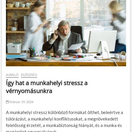
AJÁNLÓ
EGÉSZSÉG
Így hat a munkahelyi stressz a
vérnyomásunkra
február 19, 2024
A munkahelyi stressz különböző formákat ölthet, beleértve a
túlórázást, a munkahelyi konfliktusokat, a megnövekedett
felelősség érzetét, a munkabiztonság hiányát, és a munka és
magánélet egyensúlyának…