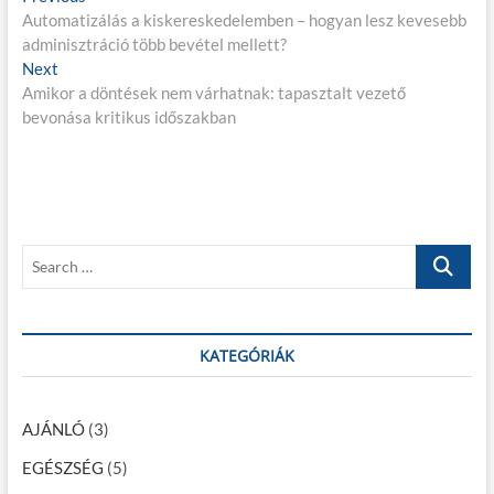
B
Automatizálás a kiskereskedelemben – hogyan lesz kevesebb
r
e
adminisztráció több bevétel mellett?
e
j
Next
N
v
Amikor a döntések nem várhatnak: tapasztalt vezető
e
i
e
bevonása kritikus időszakban
x
o
g
t
u
p
s
y
o
p
z
s
o
é
t
s
S
:
t
s
e
:
a
n
r
a
c
KATEGÓRIÁK
h
v
…
i
AJÁNLÓ
(3)
g
EGÉSZSÉG
(5)