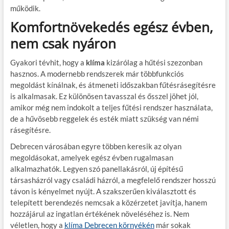
működik.
Komfortnövekedés egész évben,
nem csak nyáron
Gyakori tévhit, hogy a
klíma
kizárólag a hűtési szezonban
hasznos. A modernebb rendszerek már többfunkciós
megoldást kínálnak, és átmeneti időszakban fűtésrásegítésre
is alkalmasak. Ez különösen tavasszal és ősszel jöhet jól,
amikor még nem indokolt a teljes fűtési rendszer használata,
de a hűvösebb reggelek és esték miatt szükség van némi
rásegítésre.
Debrecen városában egyre többen keresik az olyan
megoldásokat, amelyek egész évben rugalmasan
alkalmazhatók. Legyen szó panellakásról, új építésű
társasházról vagy családi házról, a megfelelő rendszer hosszú
távon is kényelmet nyújt. A szakszerűen kiválasztott és
telepített berendezés nemcsak a közérzetet javítja, hanem
hozzájárul az ingatlan értékének növeléséhez is. Nem
véletlen, hogy a
klíma Debrecen környékén
már sokak