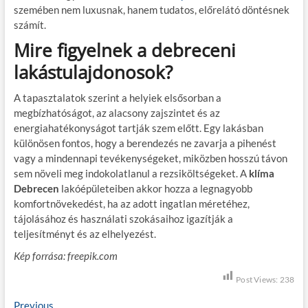
szemében nem luxusnak, hanem tudatos, előrelátó döntésnek
számít.
Mire figyelnek a debreceni
lakástulajdonosok?
A tapasztalatok szerint a helyiek elsősorban a
megbízhatóságot, az alacsony zajszintet és az
energiahatékonyságot tartják szem előtt. Egy lakásban
különösen fontos, hogy a berendezés ne zavarja a pihenést
vagy a mindennapi tevékenységeket, miközben hosszú távon
sem növeli meg indokolatlanul a rezsiköltségeket. A
klíma
Debrecen
lakóépületeiben akkor hozza a legnagyobb
komfortnövekedést, ha az adott ingatlan méretéhez,
tájolásához és használati szokásaihoz igazítják a
teljesítményt és az elhelyezést.
Kép forrása: freepik.com
Post Views:
238
Previous
P