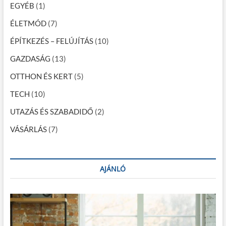
á
EGYÉB
(1)
c
ÉLETMÓD
(7)
i
ÉPÍTKEZÉS – FELÚJÍTÁS
(10)
ó
GAZDASÁG
(13)
OTTHON ÉS KERT
(5)
TECH
(10)
UTAZÁS ÉS SZABADIDŐ
(2)
VÁSÁRLÁS
(7)
AJÁNLÓ