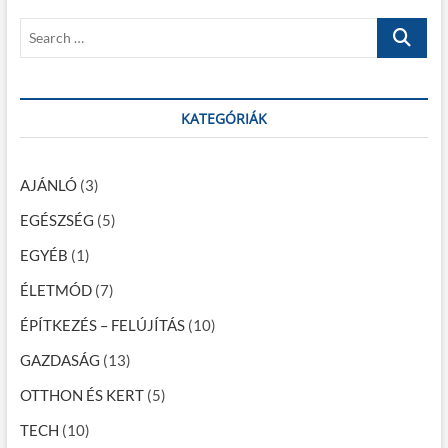
y
p
s
z
S
o
t
e
é
s
:
a
t
s
r
:
c
KATEGÓRIÁK
n
h
a
…
v
AJÁNLÓ
(3)
i
EGÉSZSÉG
(5)
g
EGYÉB
(1)
á
ÉLETMÓD
(7)
c
ÉPÍTKEZÉS – FELÚJÍTÁS
(10)
i
GAZDASÁG
(13)
ó
OTTHON ÉS KERT
(5)
TECH
(10)