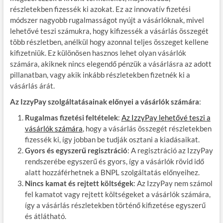
részletekben fizessék ki azokat. Ez az innovatív fizetési
módszer nagyobb rugalmasságot nyújt a vásárlóknak, mivel
lehetővé teszi számukra, hogy kifizessék a vásárlás összegét
több részletben, anélkül hogy azonnal teljes összeget kellene
kifizetniük. Ez különösen hasznos lehet olyan vásárlók
számára, akiknek nincs elegendő pénzük a vásárlásra az adott
pillanatban, vagy akik inkább részletekben fizetnék ki a
vásárlás árát.
Az IzzyPay szolgáltatásainak előnyei a vásárlók számára
:
Rugalmas fizetési feltételek
:
Az IzzyPay lehetővé teszi a
vásárlók számára
, hogy a vásárlás összegét részletekben
fizessék ki, így jobban be tudják osztani a kiadásaikat.
Gyors és egyszerű regisztráció
: A regisztráció az IzzyPay
rendszerébe egyszerű és gyors, így a vásárlók rövid idő
alatt hozzáférhetnek a BNPL szolgáltatás előnyeihez.
Nincs kamat és rejtett költségek
: Az IzzyPay nem számol
fel kamatot vagy rejtett költségeket a vásárlók számára,
így a vásárlás részletekben történő kifizetése egyszerű
és átlátható.