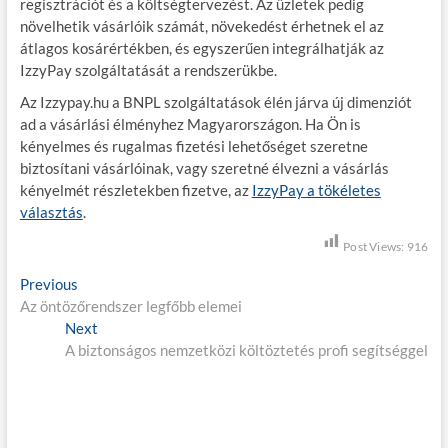
regisztrációt és a költségtervezést. Az üzletek pedig
növelhetik vásárlóik számát, növekedést érhetnek el az
átlagos kosárértékben, és egyszerűen integrálhatják az
IzzyPay szolgáltatását a rendszerükbe.
Az Izzypay.hu a BNPL szolgáltatások élén járva új dimenziót
ad a vásárlási élményhez Magyarországon. Ha Ön is
kényelmes és rugalmas fizetési lehetőséget szeretne
biztosítani vásárlóinak, vagy szeretné élvezni a vásárlás
kényelmét részletekben fizetve, az
IzzyPay a tökéletes
választás
.
Post Views:
916
B
Previous
P
Az öntözőrendszer legfőbb elemei
r
e
Next
e
N
j
A biztonságos nemzetközi költöztetés profi segítséggel
v
e
i
x
e
o
t
g
u
p
s
o