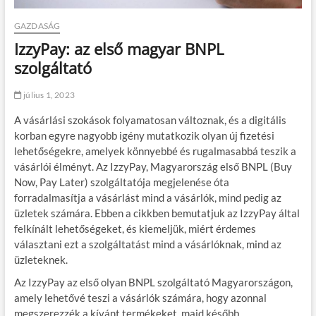
GAZDASÁG
IzzyPay: az első magyar BNPL
szolgáltató
július 1, 2023
A vásárlási szokások folyamatosan változnak, és a digitális
korban egyre nagyobb igény mutatkozik olyan új fizetési
lehetőségekre, amelyek könnyebbé és rugalmasabbá teszik a
vásárlói élményt. Az IzzyPay, Magyarország első BNPL (Buy
Now, Pay Later) szolgáltatója megjelenése óta
forradalmasítja a vásárlást mind a vásárlók, mind pedig az
üzletek számára. Ebben a cikkben bemutatjuk az IzzyPay által
felkínált lehetőségeket, és kiemeljük, miért érdemes
választani ezt a szolgáltatást mind a vásárlóknak, mind az
üzleteknek.
Az IzzyPay az első olyan BNPL szolgáltató Magyarországon,
amely lehetővé teszi a vásárlók számára, hogy azonnal
megszerezzék a kívánt termékeket, majd később,