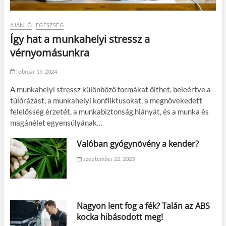
AJÁNLÓ
EGÉSZSÉG
Így hat a munkahelyi stressz a
vérnyomásunkra
február 19, 2024
A munkahelyi stressz különböző formákat ölthet, beleértve a
túlórázást, a munkahelyi konfliktusokat, a megnövekedett
felelősség érzetét, a munkabiztonság hiányát, és a munka és
magánélet egyensúlyának…
Valóban gyógynövény a kender?
szeptember 22, 2023
Nagyon lent fog a fék? Talán az ABS
kocka hibásodott meg!