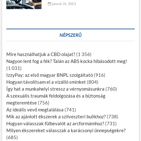
január 31, 2023
NÉPSZERŰ
Mire használhatjuk a CBD olajat?
(1 356)
Nagyon lent fog a fék? Talán az ABS kocka hibásodott meg!
(1 031)
IzzyPay: az első magyar BNPL szolgáltató
(916)
Hogyan távolítsam el a vízálló sminket
(804)
Így hat a munkahelyi stressz a vérnyomásunkra
(760)
A szexuális traumák feldolgozása és a biztonság
megteremtése
(756)
Az ideális vevő megtalálása
(741)
Mik az ajánlott ékszerek a szilveszteri bulikhoz?
(738)
Hogyan válasszak fülbevalót az arcformámhoz?
(731)
Milyen ékszereket válasszak a karácsonyi ünnepségekre?
(685)