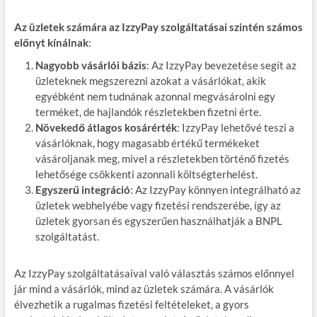
Az üzletek számára az IzzyPay szolgáltatásai szintén számos
előnyt kínálnak
:
Nagyobb vásárlói bázis
: Az IzzyPay bevezetése segít az
üzleteknek megszerezni azokat a vásárlókat, akik
egyébként nem tudnának azonnal megvásárolni egy
terméket, de hajlandók részletekben fizetni érte.
Növekedő átlagos kosárérték
: IzzyPay lehetővé teszi a
vásárlóknak, hogy magasabb értékű termékeket
vásároljanak meg, mivel a részletekben történő fizetés
lehetősége csökkenti azonnali költségterhelést.
Egyszerű integráció
: Az IzzyPay könnyen integrálható az
üzletek webhelyébe vagy fizetési rendszerébe, így az
üzletek gyorsan és egyszerűen használhatják a BNPL
szolgáltatást.
Az IzzyPay szolgáltatásaival való választás számos előnnyel
jár mind a vásárlók, mind az üzletek számára. A vásárlók
élvezhetik a rugalmas fizetési feltételeket, a gyors