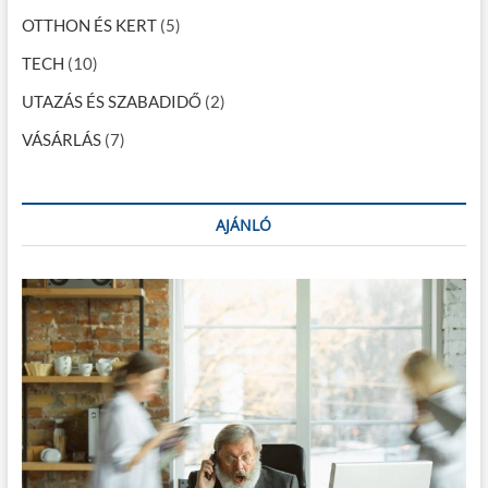
B
OTTHON ÉS KERT
(5)
S
k
TECH
(10)
o
c
UTAZÁS ÉS SZABADIDŐ
(2)
k
a
VÁSÁRLÁS
(7)
h
i
b
á
AJÁNLÓ
s
o
d
o
t
t
m
e
g
!