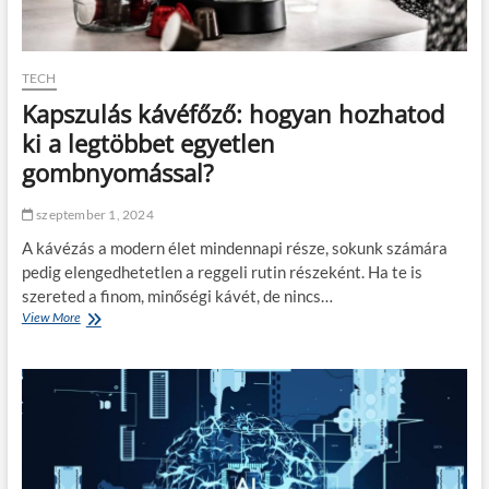
k
n
e
k
v
t
e
é
TECH
s
r
Kapszulás kávéfőző: hogyan hozhatod
e
k
b
i
ki a legtöbbet egyetlen
b
t
gombnyomással?
a
ö
d
l
m
t
szeptember 1, 2024
i
ő
n
A kávézás a modern élet mindennapi része, sokunk számára
a
i
n
pedig elengedhetetlen a reggeli rutin részeként. Ha te is
s
y
szereted a finom, minőségi kávét, de nincs…
z
a
View More
K
t
g
a
r
o
p
á
t
s
c
a
z
i
b
u
ó
i
l
t
z
á
ö
t
s
b
o