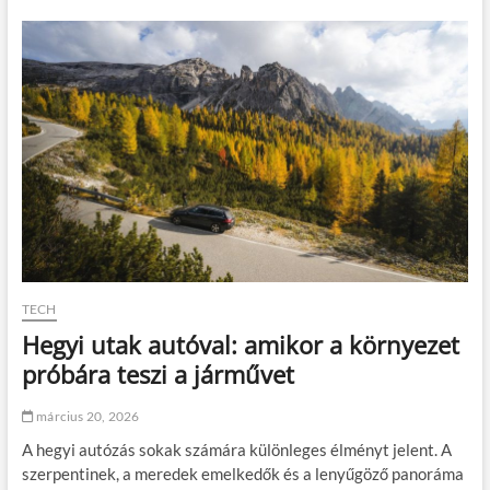
e
t
k
n
t
e
r
m
o
s
m
z
o
a
s
b
a
a
u
d
t
f
ó
é
k
l
h
v
o
á
s
l
TECH
s
l
Hegyi utak autóval: amikor a környezet
z
r
ú
ó
próbára teszi a járművet
ú
l
t
v
március 20, 2026
o
e
n
n
A hegyi autózás sokak számára különleges élményt jelent. A
:
n
szerpentinek, a meredek emelkedők és a lenyűgöző panoráma
m
i