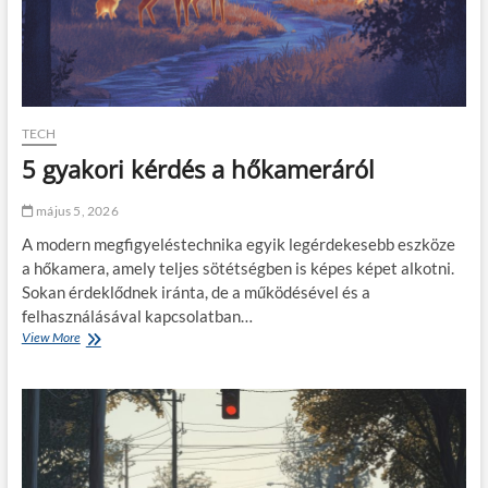
a
m
e
g
f
e
l
TECH
e
5 gyakori kérdés a hőkameráról
l
ő
3
május 5, 2026
M
A modern megfigyeléstechnika egyik legérdekesebb eszköze
m
a
a hőkamera, amely teljes sötétségben is képes képet alkotni.
s
Sokan érdeklődnek iránta, de a működésével és a
z
felhasználásával kapcsolatban…
k
View More
5
f
g
e
y
s
a
t
k
é
o
s
r
h
i
e