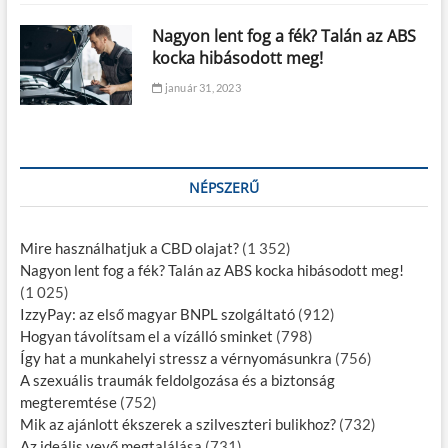
Nagyon lent fog a fék? Talán az ABS
kocka hibásodott meg!
január 31, 2023
NÉPSZERŰ
Mire használhatjuk a CBD olajat?
(1 352)
Nagyon lent fog a fék? Talán az ABS kocka hibásodott meg!
(1 025)
IzzyPay: az első magyar BNPL szolgáltató
(912)
Hogyan távolítsam el a vízálló sminket
(798)
Így hat a munkahelyi stressz a vérnyomásunkra
(756)
A szexuális traumák feldolgozása és a biztonság
megteremtése
(752)
Mik az ajánlott ékszerek a szilveszteri bulikhoz?
(732)
Az ideális vevő megtalálása
(731)