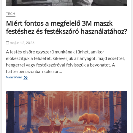
TECH
Miért fontos a megfelelő 3M maszk
festéshez és festékszóró használatához?
május 12, 2026
A festés elsőre egyszerű munkának tűnhet, amikor
előkészítjük a felületet, kikeverjük az anyagot, majd ecsettel,
hengerrel vagy festékszóróval felvisszük a bevonatot. A
háttérben azonban sokszor…
View More
M
i
é
r
t
f
o
n
t
o
s