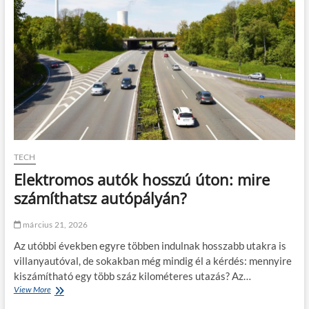
r
o
a
z
f
?
é
k
p
e
d
á
l
l
a
s
TECH
s
Elektromos autók hosszú úton: mire
a
n
számíthatsz autópályán?
b
e
március 21, 2026
e
s
Az utóbbi években egyre többen indulnak hosszabb utakra is
i
villanyautóval, de sokakban még mindig él a kérdés: mennyire
k
kiszámítható egy több száz kilométeres utazás? Az…
,
View More
E
a
l
z