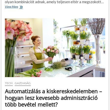
olyan kombinációt adnak, amely teljesen eltér a megszokott…
i
View More
H
r
e
e
g
s
y
z
i
á
u
m
t
í
a
t
k
h
a
a
u
t
t
s
ó
z
v
a
a
u
l
t
:
ó
a
p
TECH
GAZDASÁG
m
á
Automatizálás a kiskereskedelemben –
i
l
k
y
hogyan lesz kevesebb adminisztráció
o
á
több bevétel mellett?
r
n
a
?