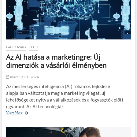
k
b
n
á
b
s
v
e
á
é
v
g
f
é
o
ő
t
s
z
e
c
ő
l
s
:
GAZDASÁG
TECH
m
o
h
e
m
Az AI hatása a marketingre: Új
o
l
a
g
dimenziók a vásárlói élményben
l
g
y
e
o
a
t
l
március 31, 2024
n
t
á
h
Az mesterséges intelligencia (AI) rohamos fejlődése
?
s
o
h
alapjaiban változtatja meg a marketing világát, új
z
o
lehetőségeket nyitva a vállalkozások és a fogyasztók előtt
h
z
a
egyaránt. Az AI technológiák…
?
t
View More
A
o
z
d
A
k
I
i
h