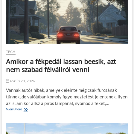
k
z
é
é
r
s
d
f
é
e
s
s
a
t
h
é
ő
k
k
TECH
s
a
z
Amikor a fékpedál lassan beesik, azt
m
ó
e
nem szabad félvállról venni
r
r
ó
á
h
április 20, 2026
r
a
ó
s
Vannak autós hibák, amelyek eleinte még csak furcsának
l
z
tűnnek, de valójában komoly figyelmeztetést jelentenek. Ilyen
n
az is, amikor állsz a piros lámpánál, nyomod a féket,…
á
View More
A
l
m
a
i
t
k
á
o
h