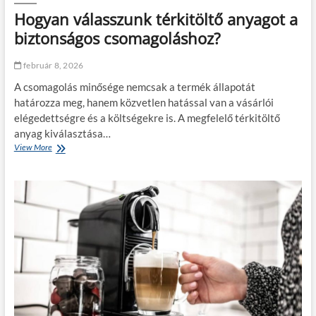
e
m
Hogyan válasszunk térkitöltő anyagot a
r
ű
e
biztonságos csomagoláshoz?
v
s
e
k
t
február 8, 2026
e
d
A csomagolás minősége nemcsak a termék állapotát
e
határozza meg, hanem közvetlen hatással van a vásárlói
l
elégedettségre és a költségekre is. A megfelelő térkitöltő
e
m
anyag kiválasztása…
b
View More
H
e
o
n
g
–
y
h
a
o
n
g
v
y
á
a
l
n
a
l
s
e
s
s
z
z
u