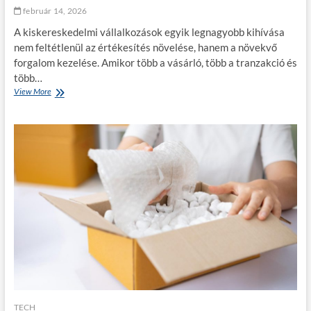
k
február 14, 2026
ö
A kiskereskedelmi vállalkozások egyik legnagyobb kihívása
r
n
nem feltétlenül az értékesítés növelése, hanem a növekvő
y
forgalom kezelése. Amikor több a vásárló, több a tranzakció és
e
több…
z
View More
A
e
u
t
t
p
o
r
m
ó
a
b
t
á
i
r
z
a
á
t
l
e
á
s
s
z
a
i
k
a
i
j
s
á
k
TECH
r