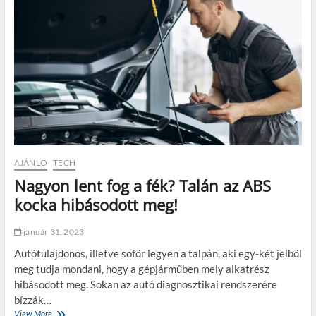
a
a
l
t
e
á
g
s
t
a
ö
a
b
m
b
a
e
r
t
k
e
e
g
t
y
i
AJÁNLÓ
TECH
e
n
Nagyon lent fog a fék? Talán az ABS
t
g
l
r
kocka hibásodott meg!
e
e
n
:
január 31, 2023
g
Ú
o
j
Autótulajdonos, illetve sofőr legyen a talpán, aki egy-két jelből
m
d
meg tudja mondani, hogy a gépjárműben mely alkatrész
b
i
hibásodott meg. Sokan az autó diagnosztikai rendszerére
n
m
y
e
bízzák…
o
n
View More
N