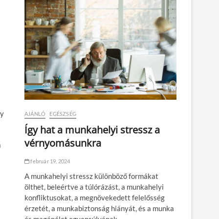
gy
AJÁNLÓ
EGÉSZSÉG
Így hat a munkahelyi stressz a
vérnyomásunkra
a
február 19, 2024
A munkahelyi stressz különböző formákat
ölthet, beleértve a túlórázást, a munkahelyi
konfliktusokat, a megnövekedett felelősség
érzetét, a munkabiztonság hiányát, és a munka