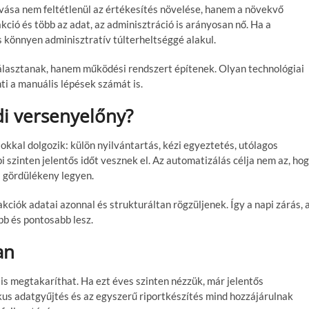
vása nem feltétlenül az értékesítés növelése, hanem a növekvő
kció és több az adat, az adminisztráció is arányosan nő. Ha a
könnyen adminisztratív túlterheltséggé alakul.
lasztanak, hanem működési rendszert építenek. Olyan technológiai
ti a manuális lépések számát is.
di versenyelőny?
kkal dolgozik: külön nyilvántartás, kézi egyeztetés, utólagos
i szinten jelentős időt vesznek el. Az automatizálás célja nem az, ho
 gördülékeny legyen.
kciók adatai azonnal és strukturáltan rögzüljenek. Így a napi zárás, 
bb és pontosabb lesz.
an
t is megtakaríthat. Ha ezt éves szinten nézzük, már jelentős
us adatgyűjtés és az egyszerű riportkészítés mind hozzájárulnak