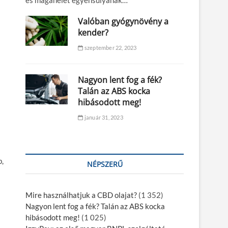
és magánélet egyensúlyának…
Valóban gyógynövény a
kender?
szeptember 22, 2023
Nagyon lent fog a fék?
Talán az ABS kocka
hibásodott meg!
január 31, 2023
b,
NÉPSZERŰ
Mire használhatjuk a CBD olajat?
(1 352)
Nagyon lent fog a fék? Talán az ABS kocka
hibásodott meg!
(1 025)