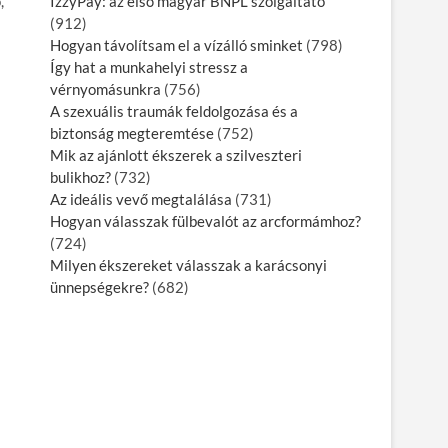
,
IzzyPay: az első magyar BNPL szolgáltató
(912)
Hogyan távolítsam el a vízálló sminket
(798)
Így hat a munkahelyi stressz a
vérnyomásunkra
(756)
A szexuális traumák feldolgozása és a
biztonság megteremtése
(752)
Mik az ajánlott ékszerek a szilveszteri
bulikhoz?
(732)
Az ideális vevő megtalálása
(731)
Hogyan válasszak fülbevalót az arcformámhoz?
(724)
Milyen ékszereket válasszak a karácsonyi
ünnepségekre?
(682)