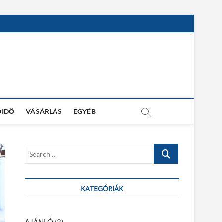
DIDŐ
VÁSÁRLÁS
EGYÉB
S
e
a
r
KATEGÓRIÁK
c
h
…
AJÁNLÓ
(3)