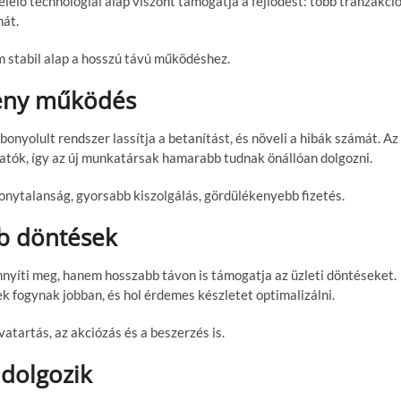
lő technológiai alap viszont támogatja a fejlődést: több tranzakció
mát.
m stabil alap a hosszú távú működéshez.
keny működés
nyolult rendszer lassítja a betanítást, és növeli a hibák számát. Az
hatók, így az új munkatársak hamarabb tudnak önállóan dolgozni.
zonytalanság, gyorsabb kiszolgálás, gördülékenyebb fizetés.
bb döntések
nyíti meg, hanem hosszabb távon is támogatja az üzleti döntéseket.
 fogynak jobban, és hol érdemes készletet optimalizálni.
atartás, az akciózás és a beszerzés is.
 dolgozik