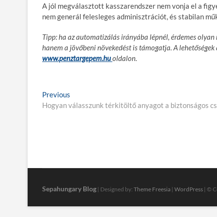
A jól megválasztott kasszarendszer nem vonja el a fig
nem generál felesleges adminisztrációt, és stabilan m
Tipp:
ha az automatizálás irányába lépnél, érdemes olyan m
hanem a jövőbeni növekedést is támogatja. A lehetőségek á
www.penztargepem.hu
oldalon.
B
Previous
P
Hogyan válasszunk térkitöltő anyagot a biztonságos 
r
e
e
j
v
i
e
o
g
u
s
y
p
z
Sepahungary Blog
| Designed by:
Theme Freesia
|
WordPress
| © C
o
é
s
t