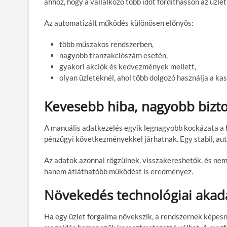
ahhoz, hogy a vállalkozó több időt fordíthasson az üzlet
Az automatizált működés különösen előnyös:
több műszakos rendszerben,
nagyobb tranzakciószám esetén,
gyakori akciók és kedvezmények mellett,
olyan üzleteknél, ahol több dolgozó használja a kas
Kevesebb hiba, nagyobb bizt
A manuális adatkezelés egyik legnagyobb kockázata a hi
pénzügyi következményekkel járhatnak. Egy stabil, aut
Az adatok azonnal rögzülnek, visszakereshetők, és nem
hanem átláthatóbb működést is eredményez.
Növekedés technológiai akad
Ha egy üzlet forgalma növekszik, a rendszernek képesne