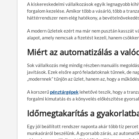
A kiskereskedelmi vállalkozások egyik legnagyobb kihí
forgalom kezelése. Amikor több a vásárló, több a tranza
háttérrendszer nem elég hatékony, a bevételnövekedés 
A modern üzletek ezért ma már nem pusztán kasszát vá
alapot, amely nemcsak a fizetést kezeli, hanem csökken
Miért az automatizálás a való
Sok vállalkozás még mindig részben manuális megoldáso
javítások. Ezek elsőre apró feladatoknak tűnnek, de nap
„modernnek” tűnjön az üzlet, hanem az, hogy a működés
A korszerű
pénztárgépek
lehetővé teszik, hogy a tranza
forgalmi kimutatás és a könyvelés előkészítése gyorsa
Időmegtakarítás a gyakorlatb
Egy jól beállított rendszer naponta akár több tíz perce
munkaóráról beszélünk. A gyorsabb zárás, az automatik