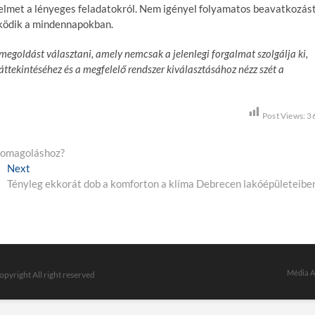
yelmet a lényeges feladatokról. Nem igényel folyamatos beavatkozást
űködik a mindennapokban.
egoldást választani, amely nemcsak a jelenlegi forgalmat szolgálja ki,
ttekintéséhez és a megfelelő rendszer kiválasztásához nézz szét a
Post Views:
3
csomagoláshoz?
Next
N
Tényleg ekkorát dob a komforton a klíma Debrecen lakóépületeibe
e
x
t
p
o
s
Média A
opyright All right reserved
t
: