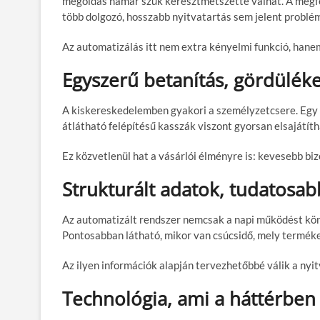
megoldás hamar szűk keresztmetszetté válhat. A megfele
több dolgozó, hosszabb nyitvatartás sem jelent problé
Az automatizálás itt nem extra kényelmi funkció, hane
Egyszerű betanítás, gördülé
A kiskereskedelemben gyakori a személyzetcsere. Egy bo
átlátható felépítésű kasszák viszont gyorsan elsajátít
Ez közvetlenül hat a vásárlói élményre is: kevesebb bi
Strukturált adatok, tudatosa
Az automatizált rendszer nemcsak a napi működést kön
Pontosabban látható, mikor van csúcsidő, mely termékek
Az ilyen információk alapján tervezhetőbbé válik a nyitv
Technológia, ami a háttérben