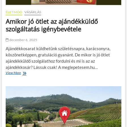
e
m
m
é
ÉLETMÓD
VÁSÁRLÁS
a
n
k
Amikor jó ötlet az ajándékküldő
y
a
t
szolgáltatás igénybevétele
r
?
s
z
december 6, 2025
k
Ajándékkosarat küldhetünk születésnapra, karácsonyra,
í
n
köszönetképpen, gratuláció gyanánt. De mikor is jó ötlet
l
ajándékküldő szolgálathoz fordulni és mi is az az
ó
ajándékkosár? Lássuk csak! A meglepetesem.hu…
d
View More
A
n
m
i
i
?
k
Í
o
g
r
y
j
s
ó
e
ö
g
t
í
l
t