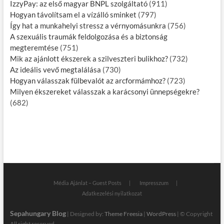
IzzyPay: az első magyar BNPL szolgáltató
(911)
Hogyan távolítsam el a vízálló sminket
(797)
Így hat a munkahelyi stressz a vérnyomásunkra
(756)
A szexuális traumák feldolgozása és a biztonság
megteremtése
(751)
Mik az ajánlott ékszerek a szilveszteri bulikhoz?
(732)
Az ideális vevő megtalálása
(730)
Hogyan válasszak fülbevalót az arcformámhoz?
(723)
Milyen ékszereket válasszak a karácsonyi ünnepségekre?
(682)
Média Ajánlat – Guest Posts
Impresszum
Adatkezelési nyilatkozat
Sepahungary Blog
| Designed by:
Theme Freesia
|
WordPress
| © Copyright
All right reserved