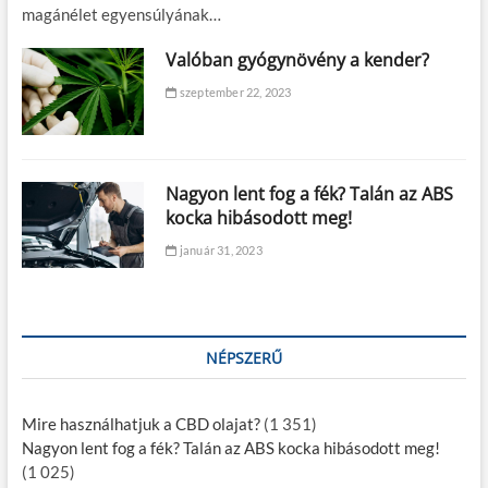
magánélet egyensúlyának…
Valóban gyógynövény a kender?
szeptember 22, 2023
Nagyon lent fog a fék? Talán az ABS
kocka hibásodott meg!
január 31, 2023
NÉPSZERŰ
Mire használhatjuk a CBD olajat?
(1 351)
Nagyon lent fog a fék? Talán az ABS kocka hibásodott meg!
(1 025)