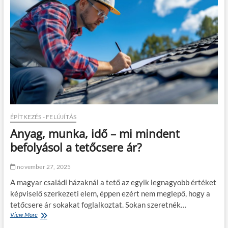
s
e
g
í
t
s
é
g
a
b
e
á
z
ÉPÍTKEZÉS - FELÚJÍTÁS
ó
Anyag, munka, idő – mi mindent
t
e
befolyásol a tetőcsere ár?
t
ő
november 27, 2025
r
e
A magyar családi házaknál a tető az egyik legnagyobb értéket
:
képviselő szerkezeti elem, éppen ezért nem meglepő, hogy a
t
tetőcsere ár sokakat foglalkoztat. Sokan szeretnék…
e
View More
A
t
n
ő