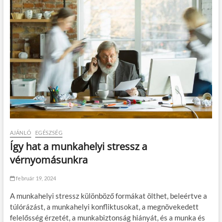
n
i
?
AJÁNLÓ
EGÉSZSÉG
Így hat a munkahelyi stressz a
vérnyomásunkra
február 19, 2024
A munkahelyi stressz különböző formákat ölthet, beleértve a
túlórázást, a munkahelyi konfliktusokat, a megnövekedett
felelősség érzetét, a munkabiztonság hiányát, és a munka és