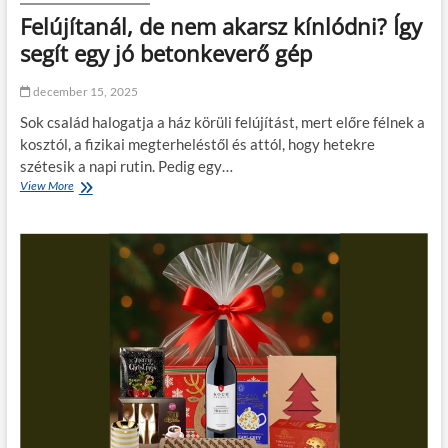
m
Felújítanál, de nem akarsz kínlódni? Így
e
segít egy jó betonkeverő gép
r
ü
l
december 15, 2025
t
t
Sok család halogatja a ház körüli felújítást, mert előre félnek a
e
kosztól, a fizikai megterheléstől és attól, hogy hetekre
l
szétesik a napi rutin. Pedig egy…
e
View More
F
f
e
o
l
n
ú
r
j
o
í
n
t
t
a
s
n
a
á
e
l
l
,
a
d
z
e
é
n
l