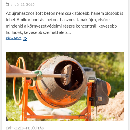
e
t
január 21, 2026
l
v
t
á
Az újrahasznosított beton nem csak zöldebb, hanem olcsóbb is
é
?
s
s
lehet Amikor bontási betont hasznosítanak újra, elsőre
h
k
mindenki a környezetvédelmi részre koncentrál: kevesebb
o
o
z
hulladék, kevesebb szeméttelep,…
n
?
View More
M
n
i
e
a
k
m
t
a
o
t
r
e
:
k
h
m
o
ö
g
g
y
ö
a
t
n
t
n
e
e
?
a
l
ÉPÍTKEZÉS - FELÚJÍTÁS
e