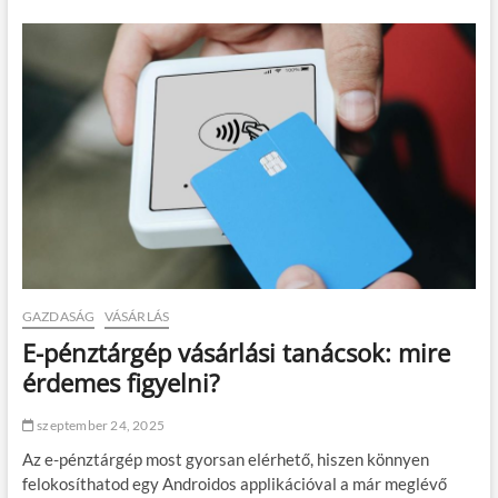
y
t
a
ö
g
m
,
í
m
t
u
ő
n
s
k
z
a
a
,
l
i
a
d
g
ő
é
–
s
m
t
i
e
GAZDASÁG
VÁSÁRLÁS
m
t
E-pénztárgép vásárlási tanácsok: mire
i
ő
n
t
érdemes figyelni?
d
ö
e
m
szeptember 24, 2025
n
í
t
t
Az e-pénztárgép most gyorsan elérhető, hiszen könnyen
b
ő
felokosíthatod egy Androidos applikációval a már meglévő
e
b