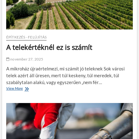
e
e
t
g
a
y
z
j
a
ó
j
b
á
e
ÉPÍTKEZÉS - FELÚJÍTÁS
n
t
A telekértéknél ez is számít
d
o
é
n
k
k
november 27, 2025
k
e
A mikroház újraértelmezi, mi számít jó teleknek Sok városi
ü
v
l
telek azért áll üresen, mert túl keskeny, túl meredek, túl
e
d
r
szabálytalan alakú, vagy egyszerűen „nem fér…
ő
ő
View More
A
s
g
t
z
é
e
o
p
l
l
e
g
k
á
é
l
r
t
t
a
é