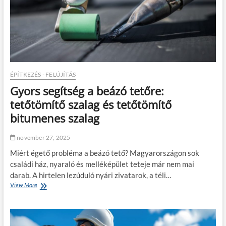
t
k
á
n
s
é
i
l
g
e
é
z
n
i
y
s
ÉPÍTKEZÉS - FELÚJÍTÁS
b
s
e
Gyors segítség a beázó tetőre:
z
v
á
tetőtömítő szalag és tetőtömítő
é
m
t
bitumenes szalag
í
e
t
l
november 27, 2025
e
Miért égető probléma a beázó tető? Magyarországon sok
családi ház, nyaraló és melléképület teteje már nem mai
darab. A hirtelen lezúduló nyári zivatarok, a téli…
View More
G
y
o
r
s