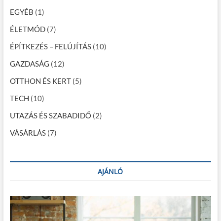
l
n
EGYÉB
(1)
á
a
c
ÉLETMÓD
(7)
s
p
o
ÉPÍTKEZÉS – FELÚJÍTÁS
(10)
o
k
:
GAZDASÁG
(12)
z
m
i
OTTHON ÉS KERT
(5)
á
r
e
TECH
(10)
s
é
a
UTAZÁS ÉS SZABADIDŐ
r
(2)
d
VÁSÁRLÁS
(7)
e
m
e
s
f
AJÁNLÓ
i
g
y
e
l