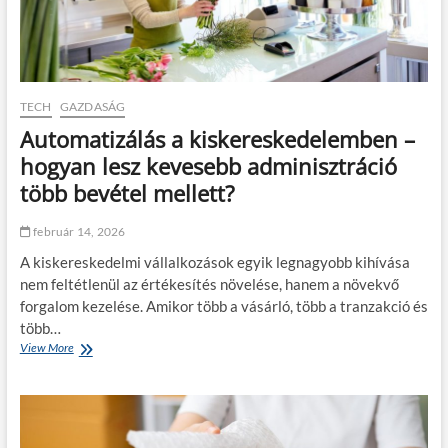
TECH
GAZDASÁG
Automatizálás a kiskereskedelemben –
hogyan lesz kevesebb adminisztráció
több bevétel mellett?
február 14, 2026
A kiskereskedelmi vállalkozások egyik legnagyobb kihívása
nem feltétlenül az értékesítés növelése, hanem a növekvő
forgalom kezelése. Amikor több a vásárló, több a tranzakció és
több…
View More
A
u
t
o
m
a