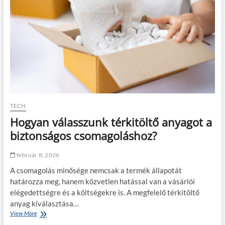
t
i
z
á
l
á
s
a
k
i
s
k
TECH
e
Hogyan válasszunk térkitöltő anyagot a
r
e
biztonságos csomagoláshoz?
s
k
február 8, 2026
e
d
A csomagolás minősége nemcsak a termék állapotát
e
határozza meg, hanem közvetlen hatással van a vásárlói
l
elégedettségre és a költségekre is. A megfelelő térkitöltő
e
m
anyag kiválasztása…
b
View More
H
e
o