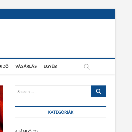
DIDŐ
VÁSÁRLÁS
EGYÉB
S
e
a
r
KATEGÓRIÁK
c
h
…
AJÁNLÓ
(3)