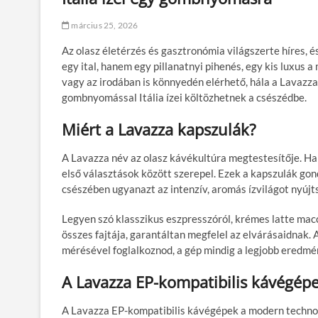
március 25, 2026
Az olasz életérzés és gasztronómia világszerte híres, é
egy ital, hanem egy pillanatnyi pihenés, egy kis luxus
vagy az irodában is könnyedén elérhető, hála a Lavazz
gombnyomással Itália ízei költözhetnek a csészédbe.
Miért a Lavazza kapszulák?
A Lavazza név az olasz kávékultúra megtestesítője. Ha 
első választások között szerepel. Ezek a kapszulák go
csészében ugyanazt az intenzív, aromás ízvilágot nyújt
Legyen szó klasszikus eszpresszóról, krémes latte mac
összes fajtája, garantáltan megfelel az elvárásaidnak
mérésével foglalkoznod, a gép mindig a legjobb eredmén
A Lavazza EP-kompatibilis kávégépe
A Lavazza EP-kompatibilis kávégépek a modern technoló