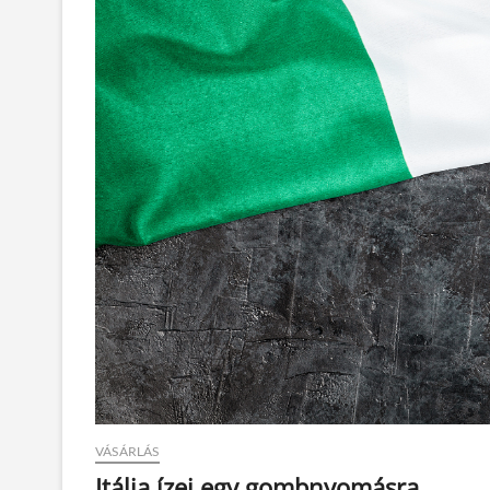
VÁSÁRLÁS
Itália ízei egy gombnyomásra