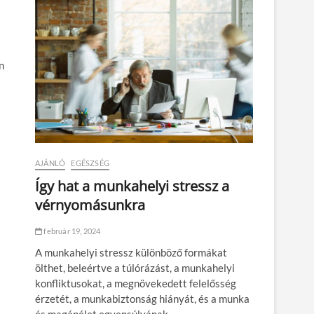
n
AJÁNLÓ
EGÉSZSÉG
Így hat a munkahelyi stressz a
vérnyomásunkra
február 19, 2024
A munkahelyi stressz különböző formákat
ölthet, beleértve a túlórázást, a munkahelyi
konfliktusokat, a megnövekedett felelősség
érzetét, a munkabiztonság hiányát, és a munka
s