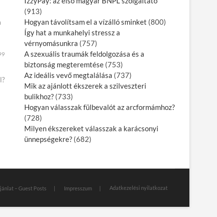
IzzyPay: az első magyar BNPL szolgáltató
(913)
a
Hogyan távolítsam el a vízálló sminket
(800)
Így hat a munkahelyi stressz a
vérnyomásunkra
(757)
A szexuális traumák feldolgozása és a
99
biztonság megteremtése
(753)
Az ideális vevő megtalálása
(737)
l?
Mik az ajánlott ékszerek a szilveszteri
bulikhoz?
(733)
Hogyan válasszak fülbevalót az arcformámhoz?
(728)
Milyen ékszereket válasszak a karácsonyi
ünnepségekre?
(682)
Adatkezelési nyilatkozat
jánlat – Guest Posts
Impresszum