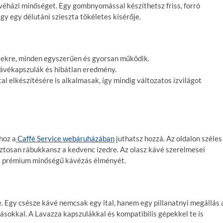
ávéházi minőséget. Egy gombnyomással készíthetsz friss, forró
gy egy délutáni szieszta tökéletes kísérője.
tekre, minden egyszerűen és gyorsan működik.
kávékapszulák és hibátlan eredmény.
al elkészítésére is alkalmasak, így mindig változatos ízvilágot
hoz a
Caffé Service webáruházában
juthatsz hozzá. Az oldalon széles
iztosan rábukkansz a kedvenc ízedre. Az olasz kávé szerelmesei
k a prémium minőségű kávézás élményét.
. Egy csésze kávé nemcsak egy ital, hanem egy pillanatnyi megállás 
sokkal. A Lavazza kapszulákkal és kompatibilis gépekkel te is