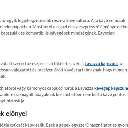
s az egyik legjellegzetesebb része a kávékultúra. A jó kávé nemcsak
 a mindennapokban. Mostantól az igazi olasz eszpresszó élménye ottho
a kapszulák és kompatibilis kávégépek minőségének. Egyetlen
valaki szereti az eszpresszó tökéletes ízét, a
Lavazza kapszula
az
ndosan válogatott és precízen őrölt kávét tartalmaznak, hogy minden
sák.
chiatóról vagy bársonyos cappuccinóról, a Lavazza
kávégép kapszula
. Az előre csomagolt adagoknak köszönhetően nem kell a kávé pontos
yt biztosítja.
k előnyei
gia csúcsát képviselik. Ezek a gépek egyszerű használatot és gyor