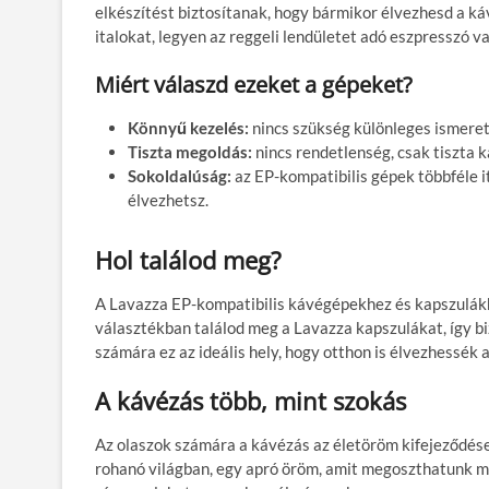
elkészítést biztosítanak, hogy bármikor élvezhesd a k
italokat, legyen az reggeli lendületet adó eszpresszó va
Miért válaszd ezeket a gépeket?
Könnyű kezelés:
nincs szükség különleges ismere
Tiszta megoldás:
nincs rendetlenség, csak tiszta 
Sokoldalúság:
az EP-kompatibilis gépek többféle it
élvezhetsz.
Hol találod meg?
A Lavazza EP-kompatibilis kávégépekhez és kapszulák
választékban találod meg a Lavazza kapszulákat, így b
számára ez az ideális hely, hogy otthon is élvezhessé
A kávézás több, mint szokás
Az olaszok számára a kávézás az életöröm kifejeződése
rohanó világban, egy apró öröm, amit megoszthatunk má