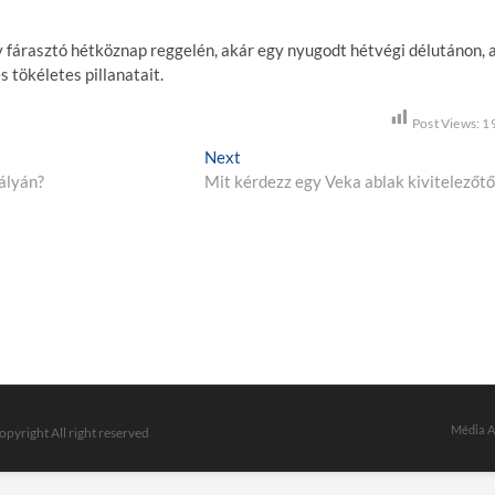
gy fárasztó hétköznap reggelén, akár egy nyugodt hétvégi délutánon, 
 tökéletes pillanatait.
Post Views:
1
Next
N
ályán?
Mit kérdezz egy Veka ablak kivitelezőtő
e
x
t
p
o
s
t
:
Média A
opyright All right reserved