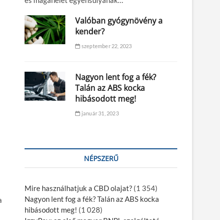
és magánélet egyensúlyának…
Valóban gyógynövény a
kender?
szeptember 22, 2023
Nagyon lent fog a fék?
Talán az ABS kocka
hibásodott meg!
január 31, 2023
NÉPSZERŰ
Mire használhatjuk a CBD olajat?
(1 354)
Nagyon lent fog a fék? Talán az ABS kocka
a
hibásodott meg!
(1 028)