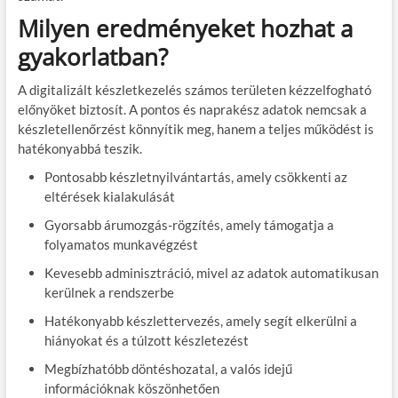
Milyen eredményeket hozhat a
gyakorlatban?
A digitalizált készletkezelés számos területen kézzelfogható
előnyöket biztosít. A pontos és naprakész adatok nemcsak a
készletellenőrzést könnyítik meg, hanem a teljes működést is
hatékonyabbá teszik.
Pontosabb készletnyilvántartás
, amely csökkenti az
eltérések kialakulását
Gyorsabb árumozgás-rögzítés
, amely támogatja a
folyamatos munkavégzést
Kevesebb adminisztráció
, mivel az adatok automatikusan
kerülnek a rendszerbe
Hatékonyabb készlettervezés
, amely segít elkerülni a
hiányokat és a túlzott készletezést
Megbízhatóbb döntéshozatal
, a valós idejű
információknak köszönhetően