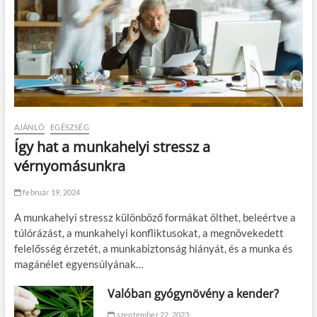
AJÁNLÓ
EGÉSZSÉG
Így hat a munkahelyi stressz a
vérnyomásunkra
február 19, 2024
A munkahelyi stressz különböző formákat ölthet, beleértve a
túlórázást, a munkahelyi konfliktusokat, a megnövekedett
felelősség érzetét, a munkabiztonság hiányát, és a munka és
magánélet egyensúlyának…
Valóban gyógynövény a kender?
szeptember 22, 2023