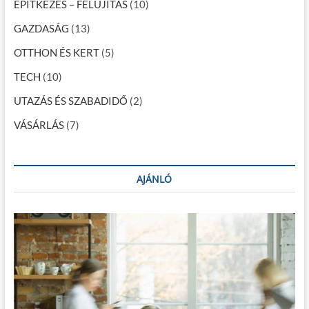
i
ÉPÍTKEZÉS – FELÚJÍTÁS
(10)
ó
GAZDASÁG
(13)
OTTHON ÉS KERT
(5)
TECH
(10)
UTAZÁS ÉS SZABADIDŐ
(2)
VÁSÁRLÁS
(7)
AJÁNLÓ