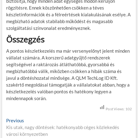
biztosítja, hogy minden adat egységes módon kerüljön
rögzítésre. Ennek köszönhetően csökken a téves
készletinformációk és a félreértések kialakulásának esélye. A
megbízható adatok stabilabb működést és magasabb
szolgáltatási színvonalat eredményeznek.
Összegzés
A pontos készletkezelés ma már versenyelőnyt jelent minden
vállalat számára. A korszerű adatgyűjtő rendszerek
segítségével a raktározás átláthatóbbá, gyorsabbá és
megbízhatóbbá válik, miközben csökken a hibák száma és
javul a döntéshozatal minősége. A QLM TechLog ID Kft.
szakértő megoldásai támogatják a vállalatokat abban, hogy a
készletkezelés valóban pontos és hatékony legyen a
mindennapok során.
Post Views:
102
B
Previous
P
Kis utak, nagy döntések: hatékonyabb céges közlekedés
r
e
városi környezetben
e