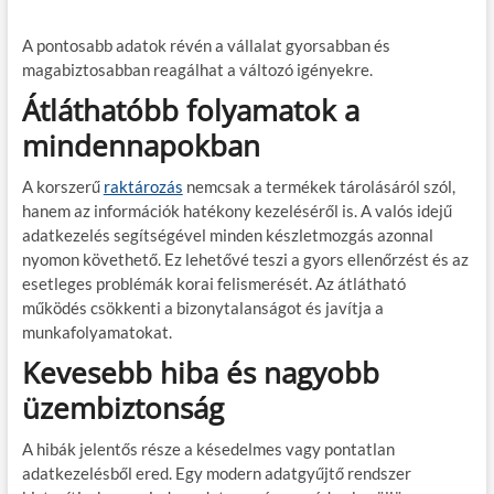
A pontosabb adatok révén a vállalat gyorsabban és
magabiztosabban reagálhat a változó igényekre.
Átláthatóbb folyamatok a
mindennapokban
A korszerű
raktározás
nemcsak a termékek tárolásáról szól,
hanem az információk hatékony kezeléséről is. A valós idejű
adatkezelés segítségével minden készletmozgás azonnal
nyomon követhető. Ez lehetővé teszi a gyors ellenőrzést és az
esetleges problémák korai felismerését. Az átlátható
működés csökkenti a bizonytalanságot és javítja a
munkafolyamatokat.
Kevesebb hiba és nagyobb
üzembiztonság
A hibák jelentős része a késedelmes vagy pontatlan
adatkezelésből ered. Egy modern adatgyűjtő rendszer