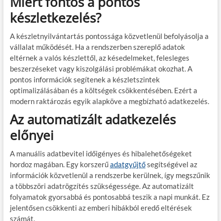
Miért fontos a pontos
készletkezelés?
A készletnyilvántartás pontossága közvetlenül befolyásolja a
vállalat működését. Ha a rendszerben szereplő adatok
eltérnek a valós készlettől, az késedelmeket, felesleges
beszerzéseket vagy kiszolgálási problémákat okozhat. A
pontos információk segítenek a készletszintek
optimalizálásában és a költségek csökkentésében. Ezért a
modern raktározás egyik alapköve a megbízható adatkezelés.
Az automatizált adatkezelés
előnyei
A manuális adatbevitel időigényes és hibalehetőségeket
hordoz magában. Egy korszerű
adatgyűjtő
segítségével az
információk közvetlenül a rendszerbe kerülnek, így megszűnik
a többszöri adatrögzítés szükségessége. Az automatizált
folyamatok gyorsabbá és pontosabbá teszik a napi munkát. Ez
jelentősen csökkenti az emberi hibákból eredő eltérések
számát.