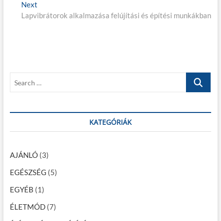
j
Next
N
v
Lapvibrátorok alkalmazása felújítási és építési munkákban
e
i
e
x
o
g
t
u
p
s
y
o
p
z
s
o
S
é
t
s
e
:
t
s
a
:
r
n
c
KATEGÓRIÁK
a
h
…
v
AJÁNLÓ
(3)
i
EGÉSZSÉG
(5)
g
EGYÉB
(1)
á
c
ÉLETMÓD
(7)