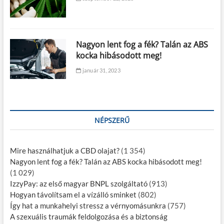
Nagyon lent fog a fék? Talán az ABS
kocka hibásodott meg!
január 31, 2023
NÉPSZERŰ
Mire használhatjuk a CBD olajat?
(1 354)
Nagyon lent fog a fék? Talán az ABS kocka hibásodott meg!
(1 029)
IzzyPay: az első magyar BNPL szolgáltató
(913)
Hogyan távolítsam el a vízálló sminket
(802)
Így hat a munkahelyi stressz a vérnyomásunkra
(757)
A szexuális traumák feldolgozása és a biztonság