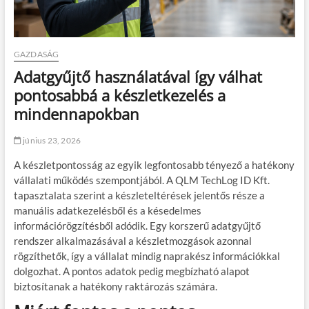
GAZDASÁG
Adatgyűjtő használatával így válhat
pontosabbá a készletkezelés a
mindennapokban
június 23, 2026
A készletpontosság az egyik legfontosabb tényező a hatékony
vállalati működés szempontjából. A QLM TechLog ID Kft.
tapasztalata szerint a készleteltérések jelentős része a
manuális adatkezelésből és a késedelmes
információrögzítésből adódik. Egy korszerű adatgyűjtő
rendszer alkalmazásával a készletmozgások azonnal
rögzíthetők, így a vállalat mindig naprakész információkkal
dolgozhat. A pontos adatok pedig megbízható alapot
biztosítanak a hatékony raktározás számára.