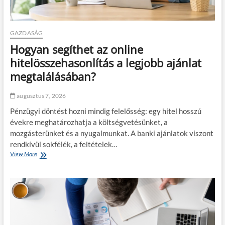
GAZDASÁG
Hogyan segíthet az online
hitelösszehasonlítás a legjobb ajánlat
megtalálásában?
augusztus 7, 2026
Pénzügyi döntést hozni mindig felelősség: egy hitel hosszú
évekre meghatározhatja a költségvetésünket, a
mozgásterünket és a nyugalmunkat. A banki ajánlatok viszont
rendkívül sokfélék, a feltételek…
View More
H
o
g
y
a
n
s
e