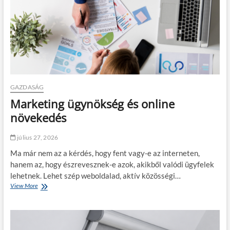
g
í
t
h
e
t
a
z
o
n
GAZDASÁG
l
Marketing ügynökség és online
i
n
növekedés
e
h
július 27, 2026
i
t
Ma már nem az a kérdés, hogy fent vagy-e az interneten,
e
hanem az, hogy észrevesznek-e azok, akikből valódi ügyfelek
l
lehetnek. Lehet szép weboldalad, aktív közösségi…
ö
View More
M
s
a
s
r
z
k
e
e
h