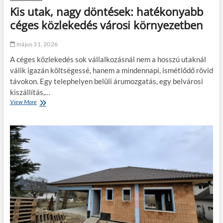
t
b
Kis utak, nagy döntések: hatékonyabb
á
a
v
céges közlekedés városi környezetben
n
a
l
május 31, 2026
í
g
A céges közlekedés sok vállalkozásnál nem a hosszú utaknál
y
válik igazán költségessé, hanem a mindennapi, ismétlődő rövid
v
távokon. Egy telephelyen belüli árumozgatás, egy belvárosi
á
l
kiszállítás,…
h
View More
K
a
i
t
s
p
u
o
t
n
a
t
k
o
,
s
n
a
a
b
g
b
y
á
d
a
ö