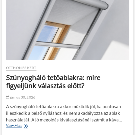
t
a
i
s
n
o
g
n
ü
l
g
í
y
t
n
á
ö
s
k
a
s
l
é
e
g
g
OTTHON ÉS KERT
é
j
Szúnyogháló tetőablakra: mire
s
o
o
b
figyeljünk választás előtt?
n
b
l
a
június 30, 2026
i
j
n
á
A szúnyogháló tetőablakra akkor működik jól, ha pontosan
e
n
illeszkedik a belső nyíláshoz, és nem akadályozza az ablak
n
l
használatát. A jó megoldás kiválasztásánál számít a káva…
ö
a
View More
S
v
t
z
e
m