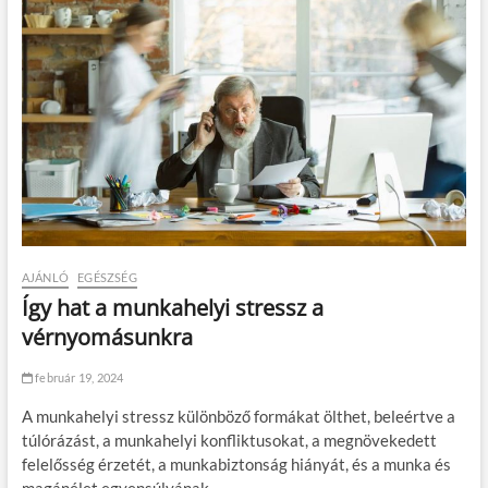
ő
a
l
k
a
l
o
m
m
a
l
?
AJÁNLÓ
EGÉSZSÉG
Így hat a munkahelyi stressz a
vérnyomásunkra
február 19, 2024
A munkahelyi stressz különböző formákat ölthet, beleértve a
túlórázást, a munkahelyi konfliktusokat, a megnövekedett
felelősség érzetét, a munkabiztonság hiányát, és a munka és
magánélet egyensúlyának…