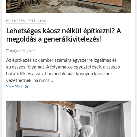
k
n
é
t
s
é
z
s
ÉPÍTKEZÉS - FELÚJÍTÁS
l
e
Lehetséges káosz nélkül építkezni? A
e
k
t
:
megoldás a generálkivitelezés!
k
h
e
a
május 29, 2026
z
t
e
é
Az építkezés sok ember számára egyszerre izgalmas és
l
k
stresszes folyamat. A folyamatos egyeztetések, a csúszó
é
o
határidők és a váratlan problémák könnyen káoszhoz
s
n
a
y
vezethetnek, ha nincs…
m
a
View More
L
i
b
e
n
b
h
d
c
e
e
é
t
n
g
s
n
e
é
a
s
g
p
k
e
o
ö
s