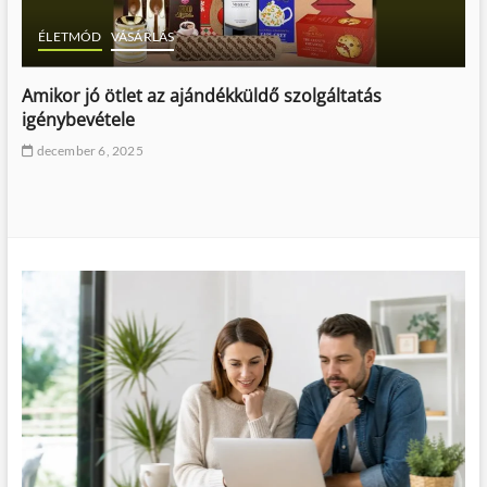
ÉLETMÓD
VÁSÁRLÁS
Amikor jó ötlet az ajándékküldő szolgáltatás
igénybevétele
december 6, 2025