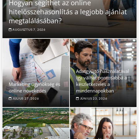
Hogyan segíthet az online
hitelösszehasonlítás a legjobb ajánlat
megtalálásában?
AUGUSZTUS 7, 2026
Adatgyűjtő használatával
így válhat pontosabbá a
Marketing ügynökség és
készletkezelés a
online növekedés
mindennapokban
JÚLIUS 27, 2026
JÚNIUS 23, 2026