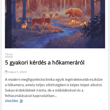
f
n
o
o
l
n
d
t
á
o
s
s
a
a
g
m
e
e
n
g
e
f
r
e
á
l
TECH
l
e
5 gyakori kérdés a hőkameráról
k
l
i
ő
v
3
május 5, 2026
i
M
t
A modern megfigyeléstechnika egyik legérdekesebb eszköze
m
e
a
a hőkamera, amely teljes sötétségben is képes képet alkotni.
l
s
Sokan érdeklődnek iránta, de a működésével és a
e
z
felhasználásával kapcsolatban…
z
k
View More
5
é
f
g
s
e
y
!