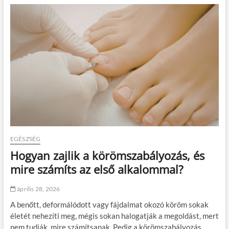
s
a
t
k
é
o
s
r
h
i
e
k
z
é
é
r
s
d
f
é
e
s
s
a
t
h
é
ő
k
k
EGÉSZSÉG
s
a
z
Hogyan zajlik a körömszabályozás, és
m
ó
e
mire számíts az első alkalommal?
r
r
ó
á
h
április 28, 2026
r
a
ó
s
A benőtt, deformálódott vagy fájdalmat okozó köröm sokak
l
z
életét nehezíti meg, mégis sokan halogatják a megoldást, mert
n
nem tudják, mire számítsanak. Pedig a körömszabályozás