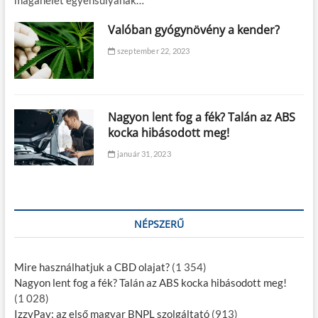
Valóban gyógynövény a kender?
szeptember 22, 2023
Nagyon lent fog a fék? Talán az ABS
kocka hibásodott meg!
január 31, 2023
NÉPSZERŰ
Mire használhatjuk a CBD olajat?
(1 354)
Nagyon lent fog a fék? Talán az ABS kocka hibásodott meg!
(1 028)
IzzyPay: az első magyar BNPL szolgáltató
(913)