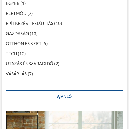
l
l
EGYÉB
(1)
y
a
o
ÉLETMÓD
(7)
z
p
á
ÉPÍTKEZÉS – FELÚJÍTÁS
(10)
o
s
,
GAZDASÁG
(13)
z
é
s
OTTHON ÉS KERT
(5)
á
m
i
TECH
(10)
s
r
a
UTAZÁS ÉS SZABADIDŐ
e
(2)
s
VÁSÁRLÁS
(7)
z
á
m
í
t
AJÁNLÓ
s
a
z
e
l
s