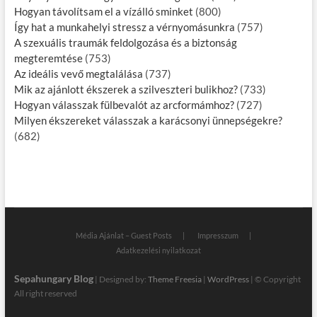
Hogyan távolítsam el a vízálló sminket
(800)
Így hat a munkahelyi stressz a vérnyomásunkra
(757)
A szexuális traumák feldolgozása és a biztonság
megteremtése
(753)
Az ideális vevő megtalálása
(737)
Mik az ajánlott ékszerek a szilveszteri bulikhoz?
(733)
Hogyan válasszak fülbevalót az arcformámhoz?
(727)
Milyen ékszereket válasszak a karácsonyi ünnepségekre?
(682)
Média Ajánlat – Guest Posts
Impresszum
Adatkezelési nyilatkozat
Sepahungary Blog
| Designed by:
Theme Freesia
|
WordPress
| © Copyright
All right reserved