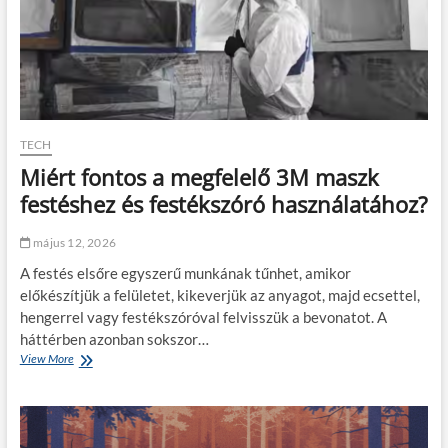
k
z
k
b
l
á
a
e
o
n
k
s
e
z
d
n
é
é
s
l
TECH
v
k
Miért fontos a megfelelő 3M maszk
á
ü
r
l
festéshez és festékszóró használatához?
o
é
s
p
május 12, 2026
i
í
k
t
A festés elsőre egyszerű munkának tűnhet, amikor
ö
k
előkészítjük a felületet, kikeverjük az anyagot, majd ecsettel,
r
e
hengerrel vagy festékszóróval felvisszük a bevonatot. A
n
z
y
n
háttérben azonban sokszor…
e
i
View More
M
z
?
i
e
A
é
t
m
r
b
e
t
e
g