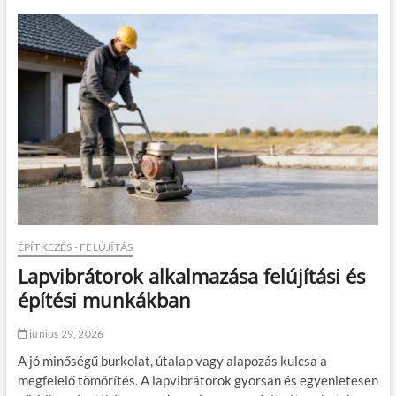
ú
k
e
n
e
g
y
d
t
o
é
a
g
s
l
h
á
á
l
l
á
ó
s
t
á
e
b
t
a
ő
n
a
?
b
l
ÉPÍTKEZÉS - FELÚJÍTÁS
a
Lapvibrátorok alkalmazása felújítási és
k
r
építési munkákban
a
:
június 29, 2026
m
i
A jó minőségű burkolat, útalap vagy alapozás kulcsa a
r
megfelelő tömörítés. A lapvibrátorok gyorsan és egyenletesen
e