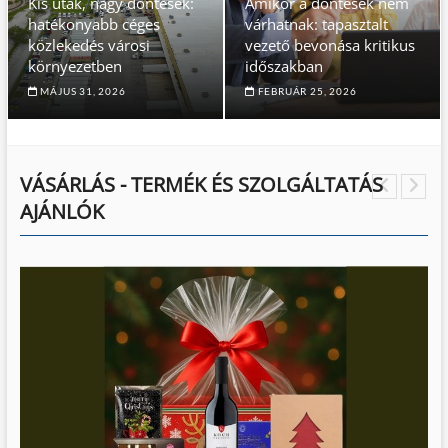
Kis utak, nagy döntések:
Amikor a döntések nem
hatékonyabb céges
várhatnak: tapasztalt
közlekedés városi
vezető bevonása kritikus
környezetben
időszakban
MÁJUS 31, 2026
FEBRUÁR 25, 2026
VÁSÁRLÁS - TERMÉK ÉS SZOLGÁLTATÁS
AJÁNLÓK